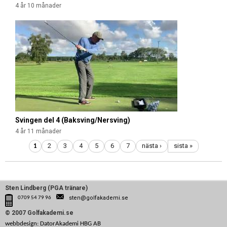
4 år 10 månader
Svingen del 4 (Baksving/Nersving)
4 år 11 månader
2
3
4
5
6
7
nästa ›
sista »
1
Sten Lindberg (PGA tränare)
sten@golfakademi.se
0709 54 79 96
© 2007 Golfakademi.se
webbdesign: DatorAkademi HBG AB