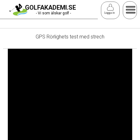
Hoppa
GOLFAKADEMI.SE
till
- Vi som älskar golf -
Logga in
huvudinnehåll
GPS Rörlighets test med strech