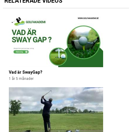
RELATERADE VIDEOS
S
i
d
o
r
Vad är SwayGap?
1 år 5 månader