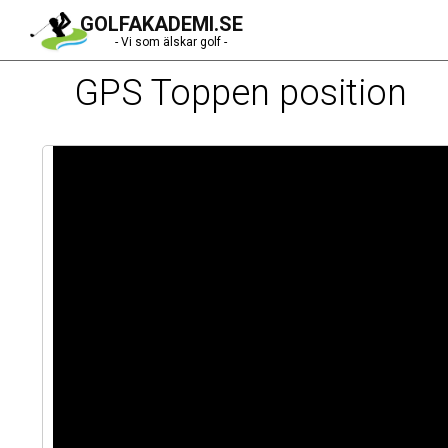
GOLFAKADEMI.SE
- Vi som älskar golf -
GPS Toppen position