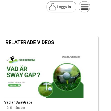
Logga in
RELATERADE VIDEOS
S
i
d
o
r
Vad är SwayGap?
1 år 5 månader