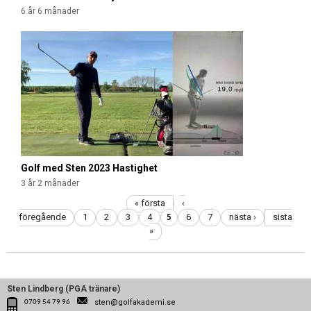
6 år 6 månader
Golf med Sten 2023 Hastighet
3 år 2 månader
« första
‹
föregående
1
2
3
4
6
7
nästa ›
sista
5
»
Sten Lindberg (PGA tränare)
sten@golfakademi.se
0709 54 79 96