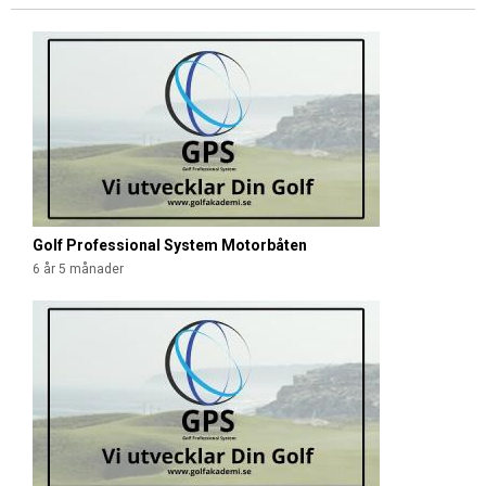
S
i
d
o
r
Golf Professional System Motorbåten
6 år 5 månader