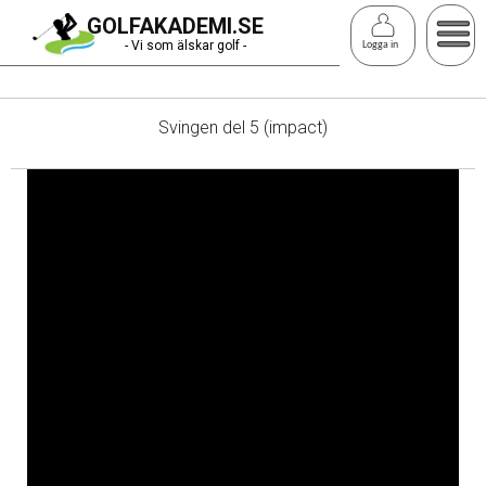
Hoppa
GOLFAKADEMI.SE
till
- Vi som älskar golf -
Logga in
huvudinnehåll
Svingen del 5 (impact)