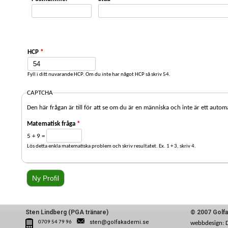
HCP
*
Fyll i ditt nuvarande HCP. Om du inte har något HCP så skriv 54.
CAPTCHA
Den här frågan är till för att se om du är en människa och inte är ett autom
Matematisk fråga
*
5 + 9 =
Lös detta enkla matematiska problem och skriv resultatet. Ex. 1 + 3, skriv 4.
Sten Lindberg (PGA tränare)
© 2007 Golf
sten@golfakademi.se
0709 54 79 96
webbdesign: 