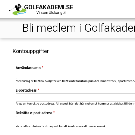
GOLFAKADEMI.SE
- Vi som älskar golf -
Bli medlem i Golfakad
Kontouppgifter
Användarnamn
*
Mellanslag är tillåtna. Skiljetecken tillåts inte förutom punkter, bindestreck, apostrofer 
E-postadress
*
Ange en korrekt e-postadress. All e-post från det här systemet kommer att skickas till den
Bekräfta e-post adress
*
Var snäll och bekräfta din e-post för att konfirmera att den är korrekt.