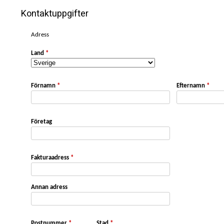
Kontaktuppgifter
Adress
Land
*
Förnamn
*
Efternamn
*
Företag
Fakturaadress
*
Annan adress
Postnummer
*
Stad
*