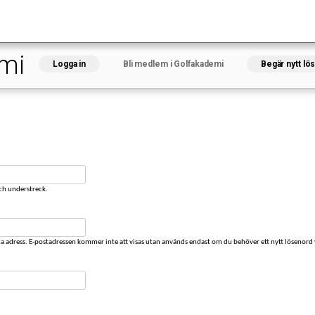
Hoppa
till
huvudinnehåll
emi
Logga in
Bli medlem i Golfakademi
(aktiv flik)
Begär nytt lö
och understreck.
na adress. E-postadressen kommer inte att visas utan används endast om du behöver ett nytt lösenord v