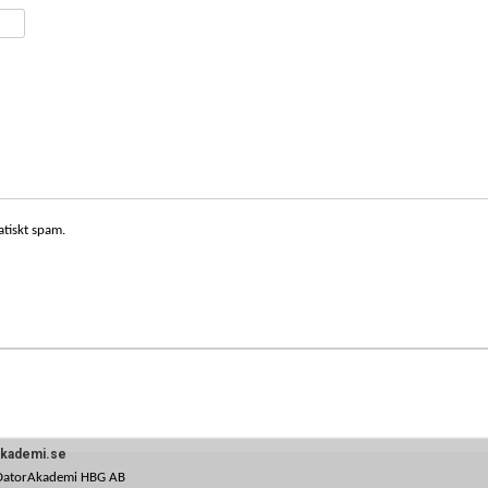
atiskt spam.
akademi.se
DatorAkademi HBG AB