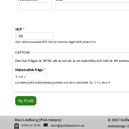
HCP
*
Fyll i ditt nuvarande HCP. Om du inte har något HCP så skriv 54.
CAPTCHA
Den här frågan är till för att se om du är en människa och inte är ett autom
Matematisk fråga
*
7 + 0 =
Lös detta enkla matematiska problem och skriv resultatet. Ex. 1 + 3, skriv 4.
Sten Lindberg (PGA tränare)
© 2007 Golf
sten@golfakademi.se
0709 54 79 96
webbdesign: 