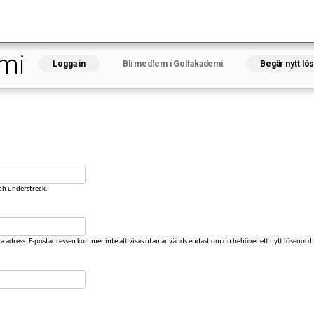
Hoppa
till
huvudinnehåll
emi
Logga in
Bli medlem i Golfakademi
(aktiv flik)
Begär nytt lö
och understreck.
na adress. E-postadressen kommer inte att visas utan används endast om du behöver ett nytt lösenord v