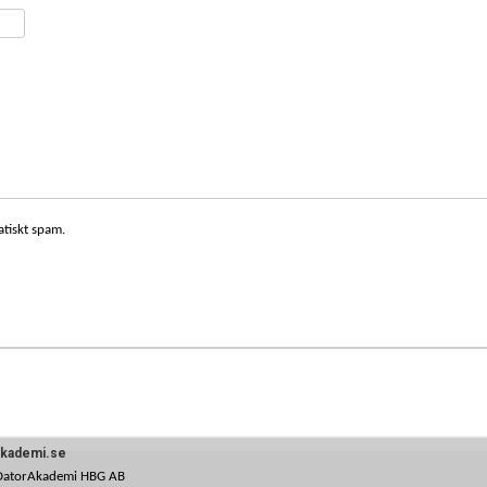
atiskt spam.
akademi.se
DatorAkademi HBG AB