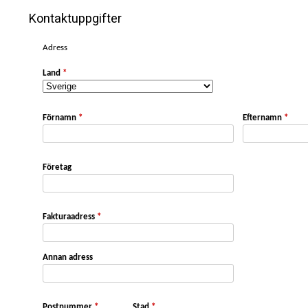
Kontaktuppgifter
Adress
Land
*
Förnamn
*
Efternamn
*
Företag
Fakturaadress
*
Annan adress
Postnummer
*
Stad
*