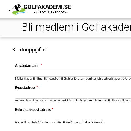
GOLFAKADEMI.SE
- Vi som älskar golf -
Bli medlem i Golfakad
Kontouppgifter
Användarnamn
*
Mellanslag är tillåtna. Skiljetecken tillåts inte förutom punkter, bindestreck, apostrofer 
E-postadress
*
Ange en korrekt e-postadress. All e-post från det här systemet kommer att skickas till den
Bekräfta e-post adress
*
Var snäll och bekräfta din e-post för att konfirmera att den är korrekt.