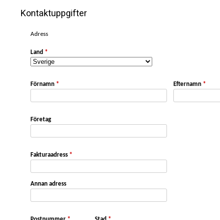
Kontaktuppgifter
Adress
Land
*
Förnamn
*
Efternamn
*
Företag
Fakturaadress
*
Annan adress
Postnummer
*
Stad
*