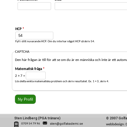
HCP
*
Fyll i ditt nuvarande HCP. Om du inte har något HCP så skriv 54.
CAPTCHA
Den här frågan är till för att se om du är en människa och inte är ett autom
Matematisk fråga
*
2 + 7 =
Lös detta enkla matematiska problem och skriv resultatet. Ex. 1 + 3, skriv 4.
Sten Lindberg (PGA tränare)
© 2007 Golf
sten@golfakademi.se
0709 54 79 96
webbdesign: 