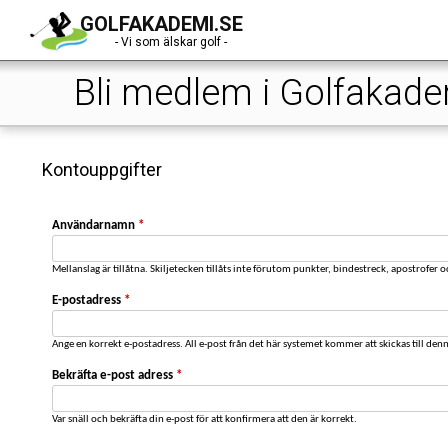
GOLFAKADEMI.SE
- Vi som älskar golf -
Bli medlem i Golfakad
Kontouppgifter
Användarnamn
*
Mellanslag är tillåtna. Skiljetecken tillåts inte förutom punkter, bindestreck, apostrofer 
E-postadress
*
Ange en korrekt e-postadress. All e-post från det här systemet kommer att skickas till den
Bekräfta e-post adress
*
Var snäll och bekräfta din e-post för att konfirmera att den är korrekt.