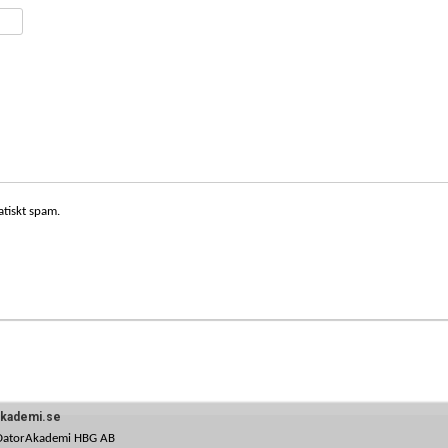
atiskt spam.
akademi.se
DatorAkademi HBG AB