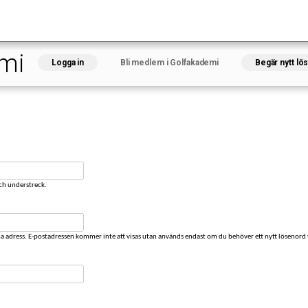
Hoppa
till
huvudinnehåll
emi
Logga in
Bli medlem i Golfakademi
(aktiv flik)
Begär nytt lö
och understreck.
na adress. E-postadressen kommer inte att visas utan används endast om du behöver ett nytt lösenord v