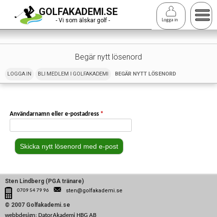
Hoppa
GOLFAKADEMI.SE
till
- Vi som älskar golf -
Logga in
huvudinnehåll
Begär nytt lösenord
LOGGA IN
BLI MEDLEM I GOLFAKADEMI
BEGÄR NYTT LÖSENORD
(AKTIV FLIK)
Användarnamn eller e-postadress
*
Sten Lindberg (PGA tränare)
sten@golfakademi.se
0709 54 79 96
© 2007 Golfakademi.se
webbdesign: DatorAkademi HBG AB